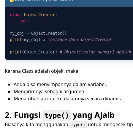
class
ObjectCreator
:

pass
print
(my_obj) 
# Instance dari ObjectCreator
print
(ObjectCreator) 
# ObjectCreator sendiri adalah
Karena Class adalah objek, maka:
Anda bisa menyimpannya dalam variabel.
Mengirimnya sebagai argumen.
Menambah atribut ke dalamnya secara dinamis.
2. Fungsi
yang Ajaib
type()
Biasanya kita menggunakan
untuk mengecek tip
type()