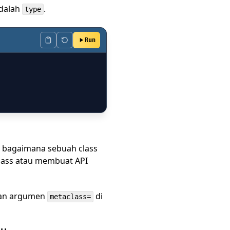
adalah
.
type
Run
 bagaimana sebuah class
class atau membuat API
kan argumen
di
metaclass=