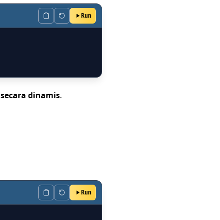
Run
secara dinamis
.
Run