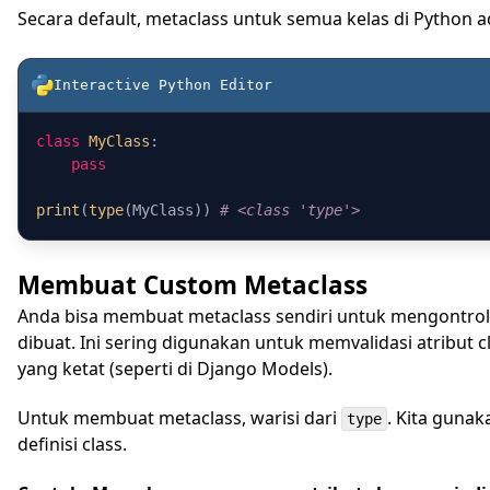
Secara default, metaclass untuk semua kelas di Python 
Interactive Python
Editor
class
MyClass
:

pass
print
(
type
(MyClass)) 
# <class 'type'>
Membuat Custom Metaclass
Anda bisa membuat metaclass sendiri untuk mengontrol
dibuat. Ini sering digunakan untuk memvalidasi atribut 
yang ketat (seperti di Django Models).
Untuk membuat metaclass, warisi dari
. Kita guna
type
definisi class.