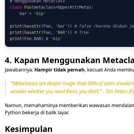
# Menggunakan Metaclass
class
Foo
(metaclass=UpperAttrMeta):

    bar = 
'bip'
print
(
hasattr
(Foo, 
'bar'
)) 
# False (karena diubah j
print
(
hasattr
(Foo, 
'BAR'
)) 
# True
print
(Foo.BAR) 
# 'bip'
4. Kapan Menggunakan Metacla
Jawabannya:
Hampir tidak pernah
, kecuali Anda memb
"Metaclasses are deeper magic than 99% of users should ev
wonder whether you need them, you don't." - Tim Peters (P
Namun, memahaminya memberikan wawasan mendalam
Python bekerja di balik layar.
Kesimpulan