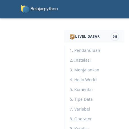
LEVEL DASAR
0%
1. Pendahuluan
2. Instalasi
3. Menjalankan
4. Hello World
5. Komentar
6. Tipe Data
7. Variabel
8. Operator
9. Kondisi