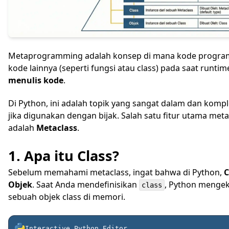
Metaprogramming adalah konsep di mana kode progra
kode lainnya (seperti fungsi atau class) pada saat runtim
menulis kode
.
Di Python, ini adalah topik yang sangat dalam dan kompl
jika digunakan dengan bijak. Salah satu fitur utama me
adalah
Metaclass
.
1. Apa itu Class?
Sebelum memahami metaclass, ingat bahwa di Python,
C
Objek
. Saat Anda mendefinisikan
, Python menge
class
sebuah objek class di memori.
Interactive Python
Editor