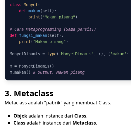
class
Monyet
:

def
makan
(
self
):

print
(
"Makan pisang"
)

# Cara Metaprogramming (Sama persis!)
def
fungsi_makan
(
self
):

print
(
"Makan pisang"
)

MonyetDinamis = 
type
(
'MonyetDinamis'
, (), {
'makan'
:
m = MonyetDinamis()

m.makan() 
# Output: Makan pisang
3. Metaclass
Metaclass adalah "pabrik" yang membuat Class.
Objek
adalah instance dari
Class
.
Class
adalah instance dari
Metaclass
.