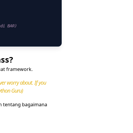
adi BAR)
ss?
uat framework.
er worry about. If you
ython Guru)
 tentang bagaimana