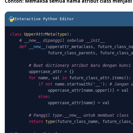
Contoh: Memaksa semua nama atribut class menjadi
Interactive Python
Editor
class
UpperAttrMeta
(
type
):

# __new__ dipanggil sebelum __init__
def
__new__
(
upperattr_metaclass, future_class_na
                future_class_parents, future_class_
# Buat dictionary atribut baru dengan kunci
        uppercase_attr = {}

for
 name, val 
in
 future_class_attr.items():

if
not
 name.startswith(
'__'
): 
# Jangan 
                uppercase_attr[name.upper()] = val

else
:

                uppercase_attr[name] = val

# Panggil type.__new__ untuk membuat class
return
type
(future_class_name, future_class_