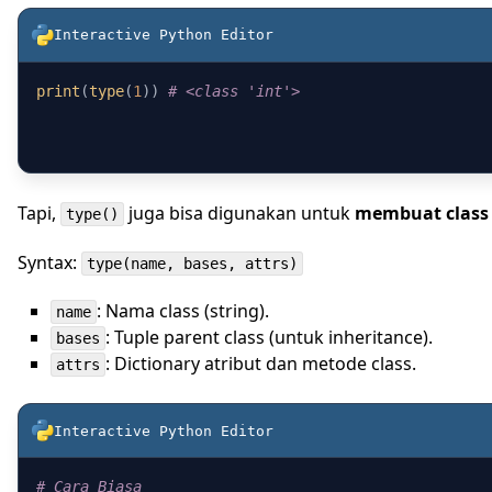
Interactive Python
Editor
print
(
type
(
1
)) 
# <class 'int'>
Tapi,
juga bisa digunakan untuk
membuat class 
type()
Syntax:
type(name, bases, attrs)
: Nama class (string).
name
: Tuple parent class (untuk inheritance).
bases
: Dictionary atribut dan metode class.
attrs
Interactive Python
Editor
# Cara Biasa