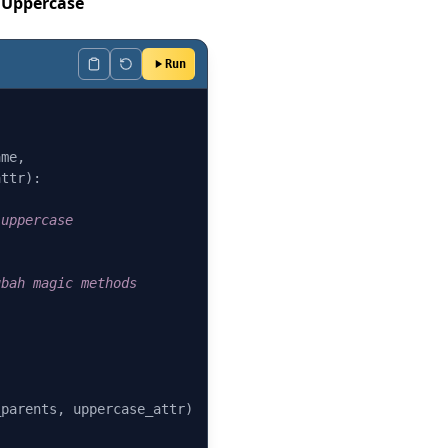
 Uppercase
Run
me, 

attr
):

 uppercase
ubah magic methods
parents, uppercase_attr)
